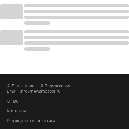
© Лента новостей Подмосковья
Email:
info@newsmosobl.ru
О нас
Контакты
Редакционная политика