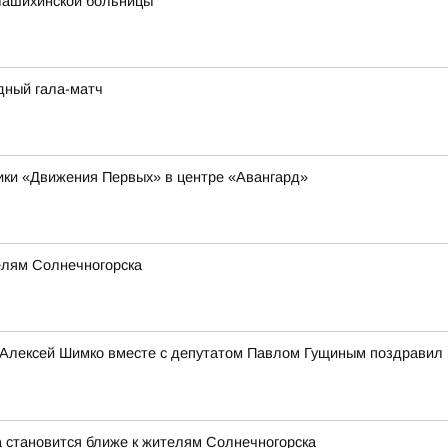
лашихинской больницы
дный гала-матч
ники «Движения Первых» в центре «Авангард»
елям Солнечногорска
 Алексей Шимко вместе с депутатом Павлом Гущиным поздравил 
 становится ближе к жителям Солнечногорска