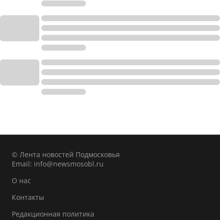
© Лента новостей Подмосковья
Email:
info@newsmosobl.ru
О нас
Контакты
Редакционная политика