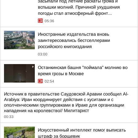
засыпали под летние раскаты грома и
вспышки молний. Причиной ухудшения
погоды стал атмосферный фронт...
05:36
Иностранные издательства вновь
заинтересовались бестселлерами
российского книгоиздания
03:00
Останкинская башня "поймала" молнию во
время грозы в Москве
02:54
Источник в правительстве Саудовской Аравии сообщил Al-
Arabiya: Иран координирует действия с хуситами и с
ополченческими группировками в Ираке для организации
нападения на королевство//
Милитарист
00:33
Искусственный интеллект помог выписать
штраф за борщевик