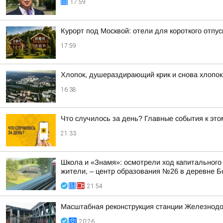
17:59
Курорт под Москвой: отели для короткого отпус
17:59
Хлопок, душераздирающий крик и снова хлопок
16:38
Что случилось за день? Главные события к этом
21:33
Школа и «Знамя»: осмотрели ход капитального
жители, – центр образования №26 в деревне Б
21:54
Масштабная реконструкция станции Железнод
20:26