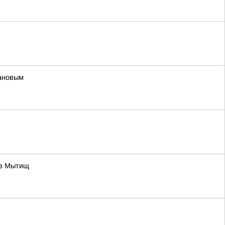
хановым
из Мытищ