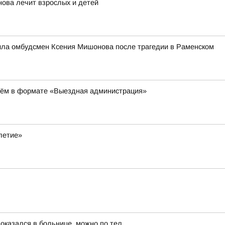
нова лечит взрослых и детей
ила омбудсмен Ксения Мишонова после трагедии в Раменском
иём в формате «Выездная администрация»
летие»
 оказался в больнице, можно по тел