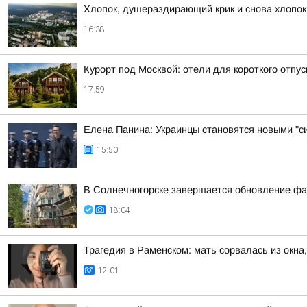
Хлопок, душераздирающий крик и снова хлопок
16:38
Курорт под Москвой: отели для короткого отпус
17:59
Елена Панина: Украинцы становятся новыми "с
15:50
В Солнечногорске завершается обновление фа
18:04
Трагедия в Раменском: мать сорвалась из окна
12:01