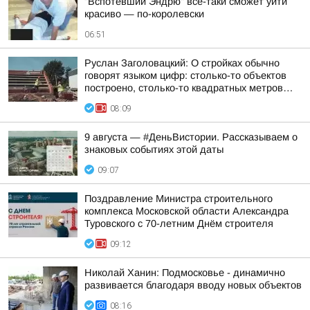
"Вспотевший Эндрю" все-таки сможет уйти
красиво — по-королевски
06:51
Руслан Заголовацкий: О стройках обычно
говорят языком цифр: столько-то объектов
построено, столько-то квадратных метров…
08:09
9 августа — #ДеньВистории. Рассказываем о
знаковых событиях этой даты
09:07
Поздравление Министра строительного
комплекса Московской области Александра
Туровского с 70-летним Днём строителя
09:12
Николай Ханин: Подмосковье - динамично
развивается благодаря вводу новых объектов
08:16