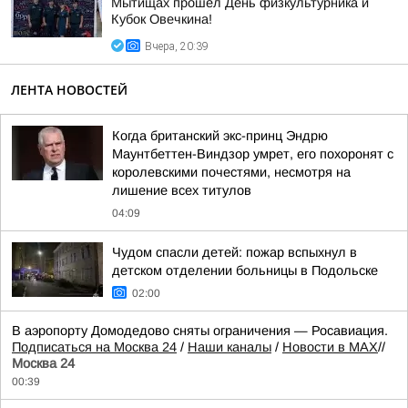
Мытищах прошёл День физкультурника и
Кубок Овечкина!
Вчера, 20:39
ЛЕНТА НОВОСТЕЙ
Когда британский экс-принц Эндрю
Маунтбеттен-Виндзор умрет, его похоронят с
королевскими почестями, несмотря на
лишение всех титулов
04:09
Чудом спасли детей: пожар вспыхнул в
детском отделении больницы в Подольске
02:00
В аэропорту Домодедово сняты ограничения — Росавиация.
Подписаться на Москва 24
/
Наши каналы
/
Новости в MAX
//
Москва 24
00:39