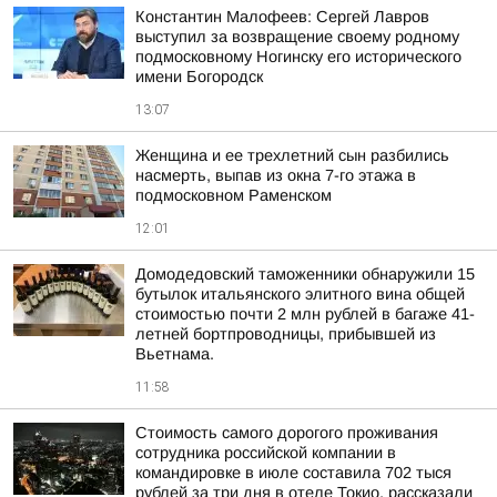
Константин Малофеев: Сергей Лавров
выступил за возвращение своему родному
подмосковному Ногинску его исторического
имени Богородск
13:07
Женщина и ее трехлетний сын разбились
насмерть, выпав из окна 7-го этажа в
подмосковном Раменском
12:01
Домодедовский таможенники обнаружили 15
бутылок итальянского элитного вина общей
стоимостью почти 2 млн рублей в багаже 41-
летней бортпроводницы, прибывшей из
Вьетнама.
11:58
Стоимость самого дорогого проживания
сотрудника российской компании в
командировке в июле составила 702 тыся
рублей за три дня в отеле Токио, рассказали