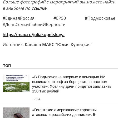
Больше фотографий с мероприятий вы можете найти
в альбоме по
ссылке
.
#ЕдинаяРоссия #ЕР50 #Подмосковье
#ДеньСемьиЛюбвиИВерности
https://max.ru/juliakupetskaya
Источник:
Канал в МАКС "Юлия Купецкая"
ТОП
«В Подмосковье впервые с помощью ИИ
выписали штраф за борщевик на частном
участке»: Хозяину дачи придется заплатить
150 тыс рублей
17:24
«Гигантские американские тараканы
атаковали российских дачников»: 5-