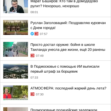
Марат Баширов: Кто там в Домодедово
рулит? Нехорошо, нехорошо
08:01
Руслан Заголовацкий: Поздравляю куровчан
с Днем города!
07:57
Просто достал оружие: бойня в школе
Таиланда унесла две жизни, ещё 20 ранены
07:49
В Подмосковье с помощью ИИ выписали
первый штраф за борщевик
07:33
АТМОСФЕРА: последний жаркий день лета?
07:30
Подмосковные полицейские задержали